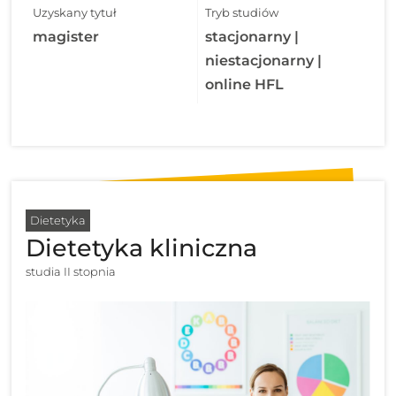
Uzyskany tytuł
Tryb studiów
magister
stacjonarny |
niestacjonarny |
online HFL
Dietetyka
Dietetyka kliniczna
studia II stopnia