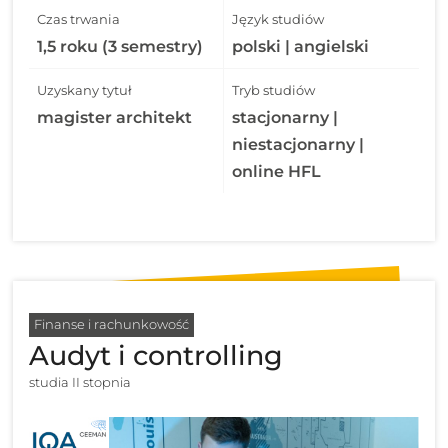
Czas trwania
Język studiów
1,5 roku (3 semestry)
polski | angielski
Uzyskany tytuł
Tryb studiów
magister architekt
stacjonarny |
niestacjonarny |
online HFL
Finanse i rachunkowość
Audyt i controlling
studia II stopnia