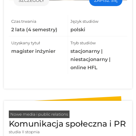
SZCZEGÓŁY
ZAPISZ SIĘ
Czas trwania
Język studiów
2 lata (4 semestry)
polski
Uzyskany tytuł
Tryb studiów
magister inżynier
stacjonarny |
niestacjonarny |
online HFL
Nowe media i public relations
Komunikacja społeczna i PR
studia II stopnia