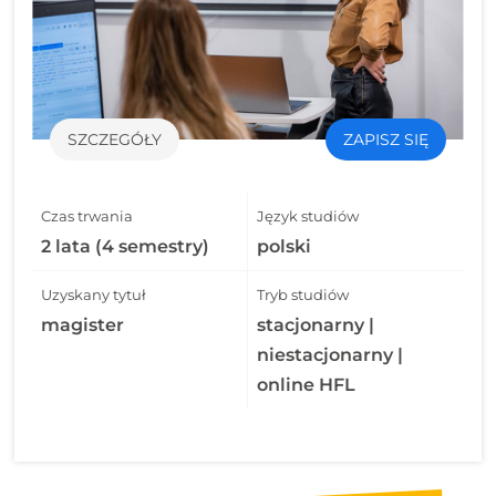
SZCZEGÓŁY
ZAPISZ SIĘ
Czas trwania
Język studiów
2 lata (4 semestry)
polski
Uzyskany tytuł
Tryb studiów
magister
stacjonarny |
niestacjonarny |
online HFL