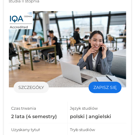
studia II stopnia
SZCZEGÓŁY
ZAPISZ SIĘ
Czas trwania
Język studiów
2 lata (4 semestry)
polski | angielski
Uzyskany tytuł
Tryb studiów