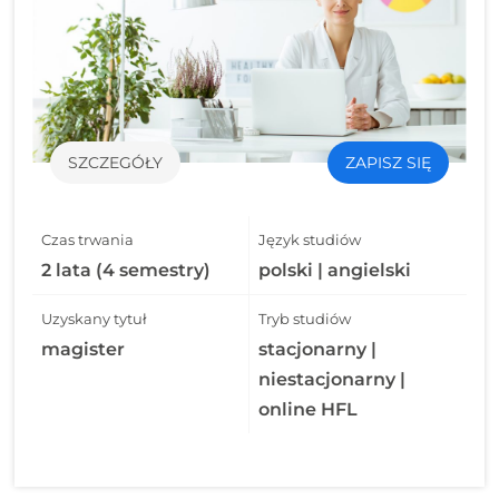
SZCZEGÓŁY
ZAPISZ SIĘ
Czas trwania
Język studiów
2 lata (4 semestry)
polski | angielski
Uzyskany tytuł
Tryb studiów
magister
stacjonarny |
niestacjonarny |
online HFL