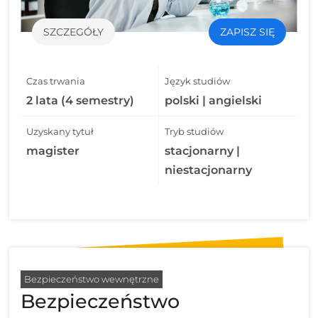
SZCZEGÓŁY
ZAPISZ SIĘ
Czas trwania
Język studiów
2 lata (4 semestry)
polski | angielski
Uzyskany tytuł
Tryb studiów
magister
stacjonarny |
niestacjonarny
Bezpieczeństwo wewnętrzne
Bezpieczeństwo