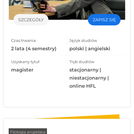
SZCZEGÓŁY
ZAPISZ SIĘ
Czas trwania
Język studiów
2 lata (4 semestry)
polski | angielski
Uzyskany tytuł
Tryb studiów
magister
stacjonarny |
niestacjonarny |
online HFL
Filologia angielska