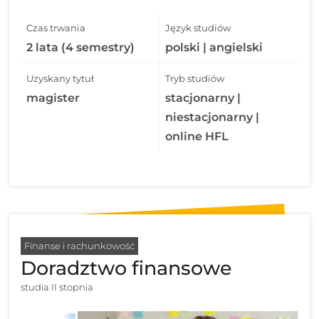
Czas trwania
Język studiów
2 lata (4 semestry)
polski | angielski
Uzyskany tytuł
Tryb studiów
magister
stacjonarny |
niestacjonarny |
online HFL
Finanse i rachunkowość
Doradztwo finansowe
studia II stopnia