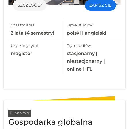
SZCZEGÓŁY
ZAPISZ SIĘ
Czas trwania
Język studiów
2 lata (4 semestry)
polski | angielski
Uzyskany tytuł
Tryb studiów
magister
stacjonarny |
niestacjonarny |
online HFL
Ekonomia
Gospodarka globalna