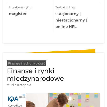
Uzyskany tytuł
Tryb studiów
magister
stacjonarny |
niestacjonarny |
online HFL
Finanse i rachunkowość
Finanse i rynki
międzynarodowe
studia II stopnia