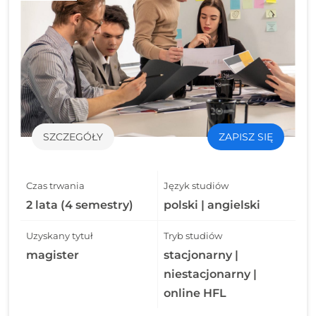
SZCZEGÓŁY
ZAPISZ SIĘ
Czas trwania
Język studiów
2 lata (4 semestry)
polski | angielski
Uzyskany tytuł
Tryb studiów
magister
stacjonarny |
niestacjonarny |
online HFL