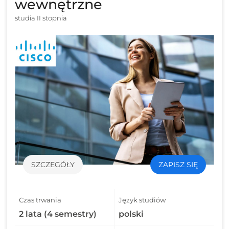
wewnętrzne
studia II stopnia
SZCZEGÓŁY
ZAPISZ SIĘ
Czas trwania
Język studiów
2 lata (4 semestry)
polski