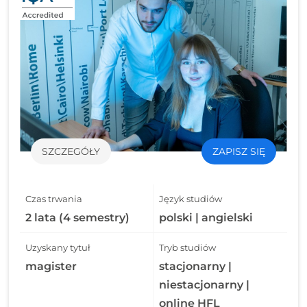
SZCZEGÓŁY
ZAPISZ SIĘ
Czas trwania
Język studiów
2 lata (4 semestry)
polski | angielski
Uzyskany tytuł
Tryb studiów
magister
stacjonarny |
niestacjonarny |
online HFL