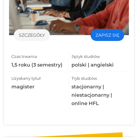
SZCZEGÓŁY
ZAPISZ SIĘ
Czas trwania
Język studiów
1,5 roku (3 semestry)
polski | angielski
Uzyskany tytuł
Tryb studiów
magister
stacjonarny |
niestacjonarny |
online HFL