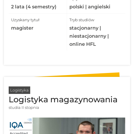
2 lata (4 semestry)
polski | angielski
Uzyskany tytuł
Tryb studiów
magister
stacjonarny |
niestacjonarny |
online HFL
Logistyka
Logistyka magazynowania
studia II stopnia