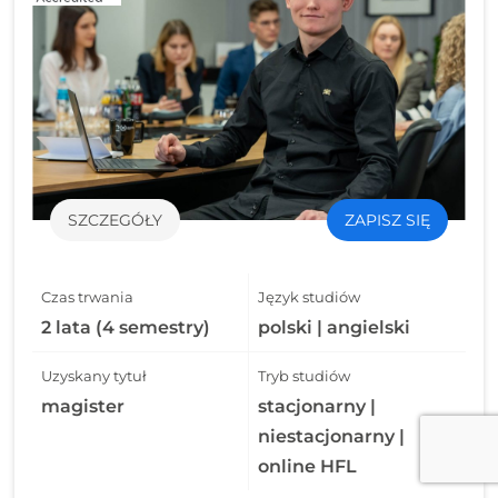
SZCZEGÓŁY
ZAPISZ SIĘ
Czas trwania
Język studiów
2 lata (4 semestry)
polski | angielski
Uzyskany tytuł
Tryb studiów
magister
stacjonarny |
niestacjonarny |
online HFL