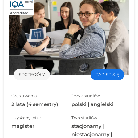
SZCZEGÓŁY
ZAPISZ SIĘ
Czas trwania
Język studiów
2 lata (4 semestry)
polski | angielski
Uzyskany tytuł
Tryb studiów
magister
stacjonarny |
niestacjonarny |