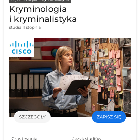
Kryminologia
i kryminalistyka
studia II stopnia
SZCZEGÓŁY
ZAPISZ SIĘ
Czas trwania
Język studiów