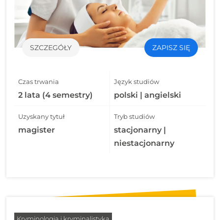
SZCZEGÓŁY
ZAPISZ SIĘ
Czas trwania
Język studiów
2 lata (4 semestry)
polski | angielski
Uzyskany tytuł
Tryb studiów
magister
stacjonarny |
niestacjonarny
Kryminologia i kryminalistyka