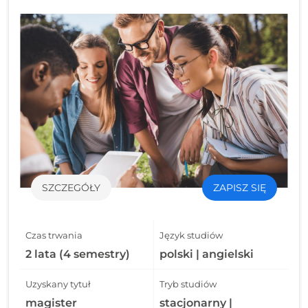
SZCZEGÓŁY
ZAPISZ SIĘ
Czas trwania
Język studiów
2 lata (4 semestry)
polski | angielski
Uzyskany tytuł
Tryb studiów
magister
stacjonarny |