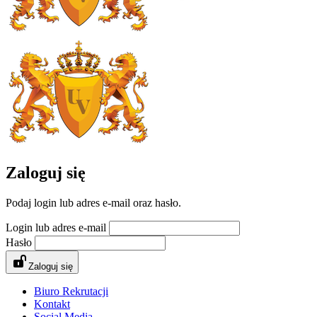
Zaloguj się
Podaj login lub adres e-mail oraz hasło.
Login lub adres e-mail
Hasło
Zaloguj się
Biuro Rekrutacji
Kontakt
Social Media