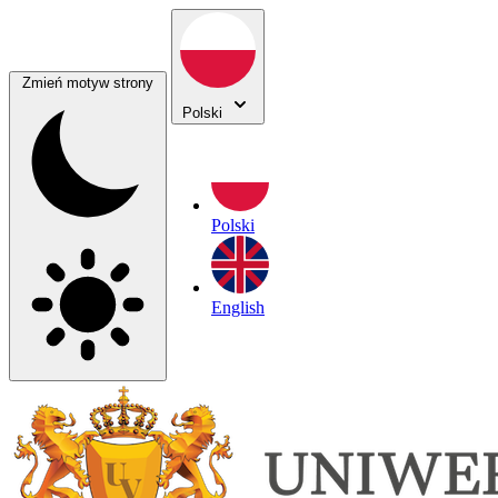
Zmień motyw strony
Polski
Polski
English