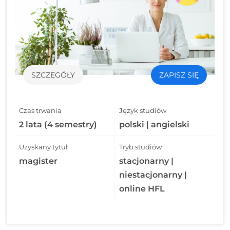
SZCZEGÓŁY
ZAPISZ SIĘ
Czas trwania
Język studiów
2 lata (4 semestry)
polski | angielski
Uzyskany tytuł
Tryb studiów
magister
stacjonarny |
niestacjonarny |
online HFL