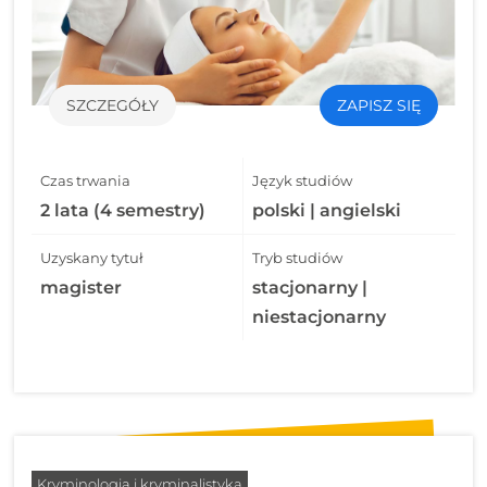
SZCZEGÓŁY
ZAPISZ SIĘ
Czas trwania
Język studiów
2 lata (4 semestry)
polski | angielski
Uzyskany tytuł
Tryb studiów
magister
stacjonarny |
niestacjonarny
Kryminologia i kryminalistyka