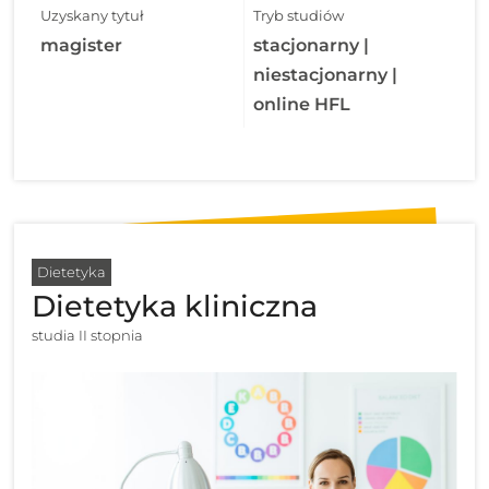
Uzyskany tytuł
Tryb studiów
magister
stacjonarny |
niestacjonarny |
online HFL
Dietetyka
Dietetyka kliniczna
studia II stopnia