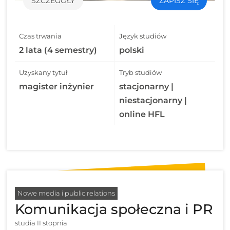
SZCZEGÓŁY
ZAPISZ SIĘ
Czas trwania
Język studiów
2 lata (4 semestry)
polski
Uzyskany tytuł
Tryb studiów
magister inżynier
stacjonarny |
niestacjonarny |
online HFL
Nowe media i public relations
Komunikacja społeczna i PR
studia II stopnia