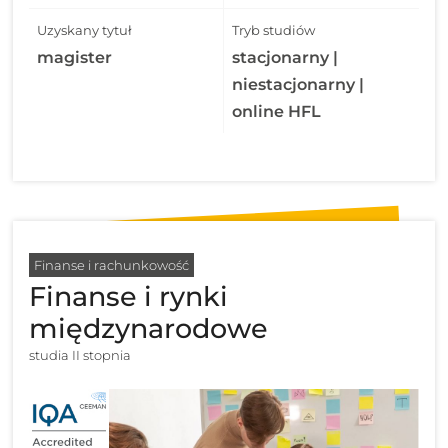
Uzyskany tytuł
Tryb studiów
magister
stacjonarny |
niestacjonarny |
online HFL
Finanse i rachunkowość
Finanse i rynki
międzynarodowe
studia II stopnia