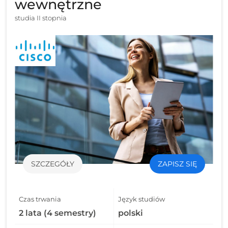
wewnętrzne
studia II stopnia
SZCZEGÓŁY
ZAPISZ SIĘ
Czas trwania
Język studiów
2 lata (4 semestry)
polski