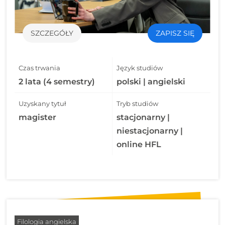
SZCZEGÓŁY
ZAPISZ SIĘ
Czas trwania
Język studiów
2 lata (4 semestry)
polski | angielski
Uzyskany tytuł
Tryb studiów
magister
stacjonarny |
niestacjonarny |
online HFL
Filologia angielska