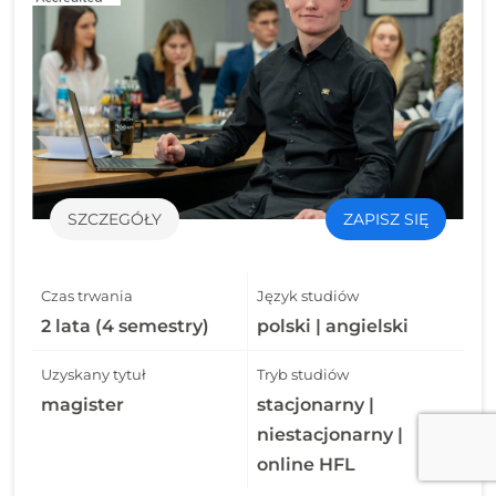
SZCZEGÓŁY
ZAPISZ SIĘ
Czas trwania
Język studiów
2 lata (4 semestry)
polski | angielski
Uzyskany tytuł
Tryb studiów
magister
stacjonarny |
niestacjonarny |
online HFL