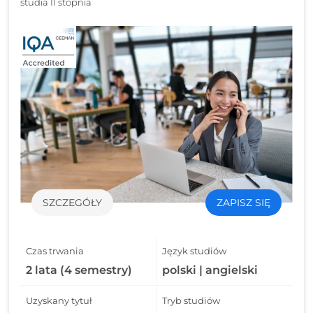
studia II stopnia
SZCZEGÓŁY
ZAPISZ SIĘ
Czas trwania
Język studiów
2 lata (4 semestry)
polski | angielski
Uzyskany tytuł
Tryb studiów