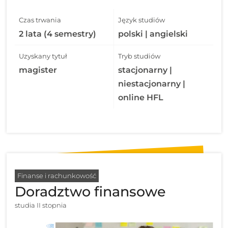
Czas trwania
Język studiów
2 lata (4 semestry)
polski | angielski
Uzyskany tytuł
Tryb studiów
magister
stacjonarny |
niestacjonarny |
online HFL
Finanse i rachunkowość
Doradztwo finansowe
studia II stopnia