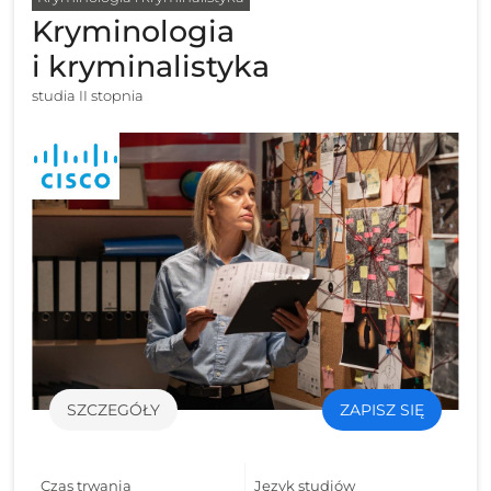
Kryminologia
i kryminalistyka
studia II stopnia
SZCZEGÓŁY
ZAPISZ SIĘ
Czas trwania
Język studiów