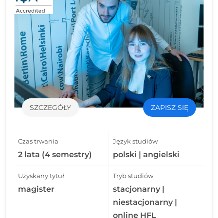
SZCZEGÓŁY
ZAPISZ SIĘ
Czas trwania
Język studiów
2 lata (4 semestry)
polski | angielski
Uzyskany tytuł
Tryb studiów
magister
stacjonarny |
niestacjonarny |
online HFL