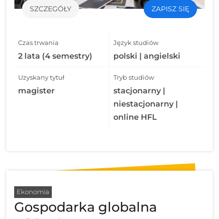
SZCZEGÓŁY
ZAPISZ SIĘ
Czas trwania
Język studiów
2 lata (4 semestry)
polski | angielski
Uzyskany tytuł
Tryb studiów
magister
stacjonarny |
niestacjonarny |
online HFL
Ekonomia
Gospodarka globalna