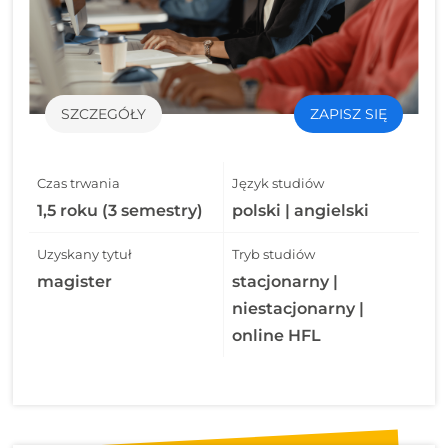
SZCZEGÓŁY
ZAPISZ SIĘ
Czas trwania
Język studiów
1,5 roku (3 semestry)
polski | angielski
Uzyskany tytuł
Tryb studiów
magister
stacjonarny |
niestacjonarny |
online HFL