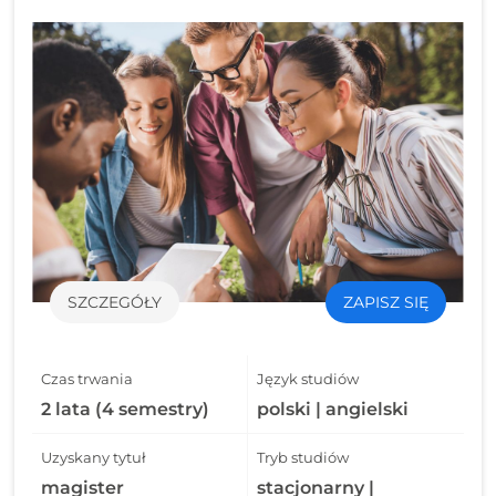
SZCZEGÓŁY
ZAPISZ SIĘ
Czas trwania
Język studiów
2 lata (4 semestry)
polski | angielski
Uzyskany tytuł
Tryb studiów
magister
stacjonarny |