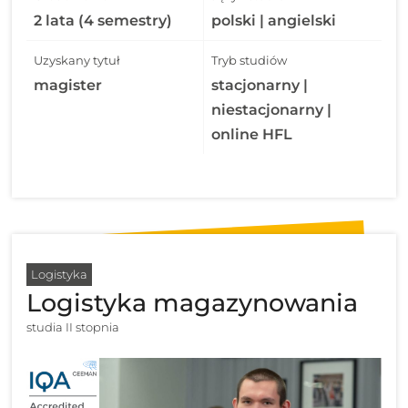
2 lata (4 semestry)
polski | angielski
Uzyskany tytuł
Tryb studiów
magister
stacjonarny |
niestacjonarny |
online HFL
Logistyka
Logistyka magazynowania
studia II stopnia