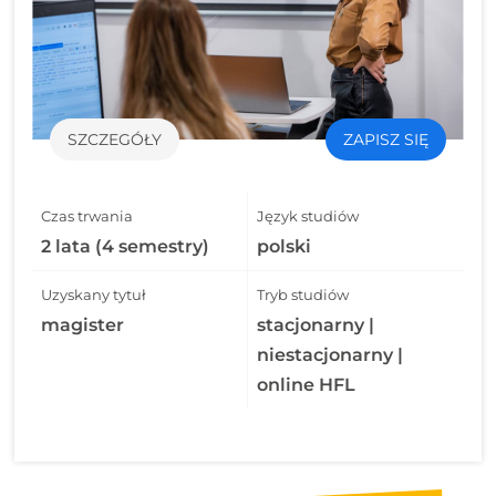
SZCZEGÓŁY
ZAPISZ SIĘ
Czas trwania
Język studiów
2 lata (4 semestry)
polski
Uzyskany tytuł
Tryb studiów
magister
stacjonarny |
niestacjonarny |
online HFL