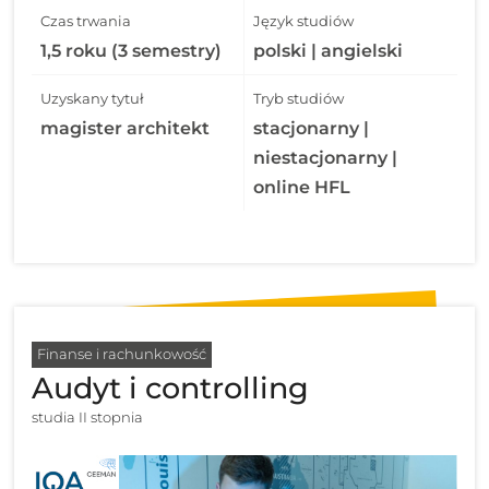
Czas trwania
Język studiów
1,5 roku (3 semestry)
polski | angielski
Uzyskany tytuł
Tryb studiów
magister architekt
stacjonarny |
niestacjonarny |
online HFL
Finanse i rachunkowość
Audyt i controlling
studia II stopnia