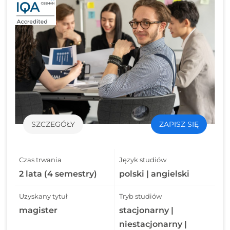
SZCZEGÓŁY
ZAPISZ SIĘ
Czas trwania
Język studiów
2 lata (4 semestry)
polski | angielski
Uzyskany tytuł
Tryb studiów
magister
stacjonarny |
niestacjonarny |