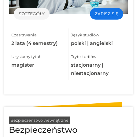
SZCZEGÓŁY
ZAPISZ SIĘ
Czas trwania
Język studiów
2 lata (4 semestry)
polski | angielski
Uzyskany tytuł
Tryb studiów
magister
stacjonarny |
niestacjonarny
Bezpieczeństwo wewnętrzne
Bezpieczeństwo