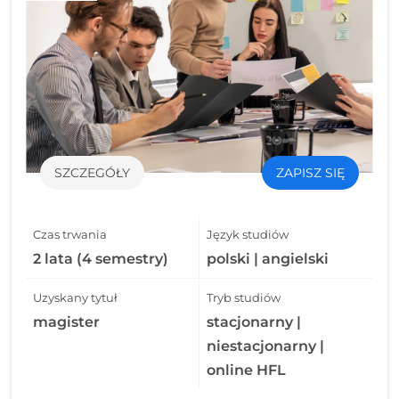
SZCZEGÓŁY
ZAPISZ SIĘ
Czas trwania
Język studiów
2 lata (4 semestry)
polski | angielski
Uzyskany tytuł
Tryb studiów
magister
stacjonarny |
niestacjonarny |
online HFL