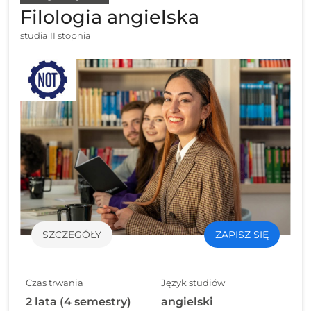
Filologia angielska
studia II stopnia
SZCZEGÓŁY
ZAPISZ SIĘ
Czas trwania
Język studiów
2 lata (4 semestry)
angielski