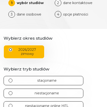
1
wybór studiów
2
dane kontaktowe
3
dane osobowe
4
opcje płatności
Wybierz okres studiów
2026/2027
zimowy
Wybierz tryb studiów
stacjonarne
niestacjonarne
niestacjonarne online HFL