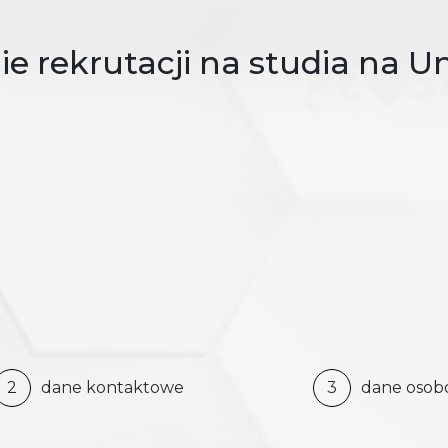
 rekrutacji na studia na U
2
dane kontaktowe
3
dane oso