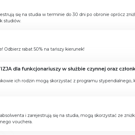
strują się na studia w terminie do 30 dni po obronie oprócz zniż
k studiów.
e! Odbierz rabat 50% na tańszy kierunek!
ZJA dla funkcjonariuszy w służbie czynnej oraz człon
onkowie ich rodzin mogą skorzystać z programu stypendialnego, 
 absolwenta i zarejestrują się na studia, mogą skorzystać ze zniż
żnego vouchera.