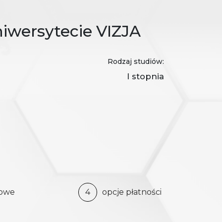
niwersytecie VIZJA
Rodzaj studiów:
I stopnia
bowe
4
opcje płatności