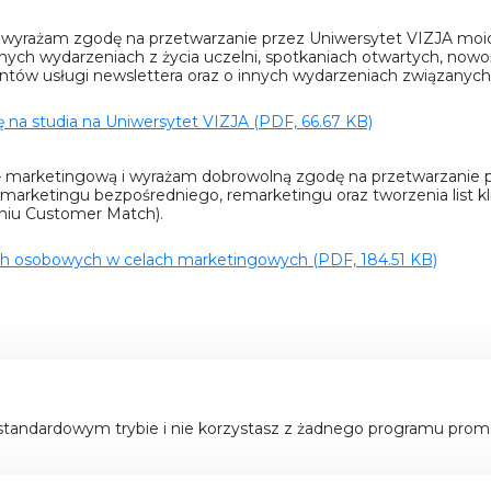
 wyrażam zgodę na przetwarzanie przez Uniwersytet VIZJA moich
nych wydarzeniach z życia uczelni, spotkaniach otwartych, nowośc
tów usługi newslettera oraz o innych wydarzeniach związanych 
ię na studia na Uniwersytet VIZJA (PDF, 66.67 KB)
– marketingową i wyrażam dobrowolną zgodę na przetwarzanie 
arketingu bezpośredniego, remarketingu oraz tworzenia list 
niu Customer Match).
ych osobowych w celach marketingowych (PDF, 184.51 KB)
 w standardowym trybie i nie korzystasz z żadnego programu promo